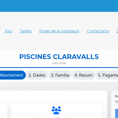
Inici
Tarifes
Horari de la instal·lació
Contacta’ns
PISCINES CLARAVALLS
Estiu 2026
 Abonament
2. Dades
3. Família
4. Resum
5. Pagam
R
Se