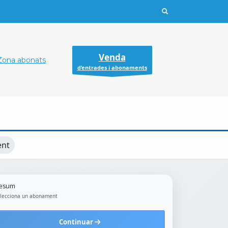
Venda
Zona abonats
d’entrades i abonaments
ent
esum
lecciona un abonament
Continuar