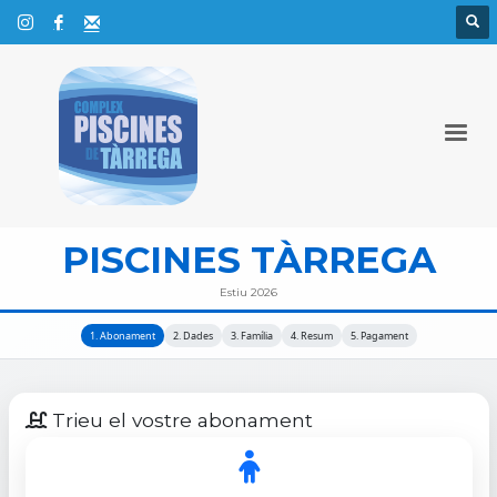
PISCINES TÀRREGA
Estiu 2026
1. Abonament
2. Dades
3. Família
4. Resum
5. Pagament
Trieu el vostre abonament