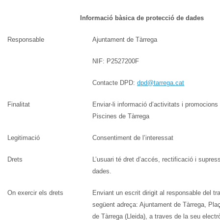
Informació bàsica de protecció de dades
Responsable
Ajuntament de Tàrrega
NIF: P2527200F
Contacte DPD:
dpd@tarrega.cat
Finalitat
Enviar-li informació d’activitats i promocion
Piscines de Tàrrega
Legitimació
Consentiment de l’interessat
Drets
L’usuari té dret d’accés, rectificació i supre
dades.
On exercir els drets
Enviant un escrit dirigit al responsable del t
següent adreça: Ajuntament de Tàrrega, Plaç
de Tàrrega (Lleida), a traves de la seu electr