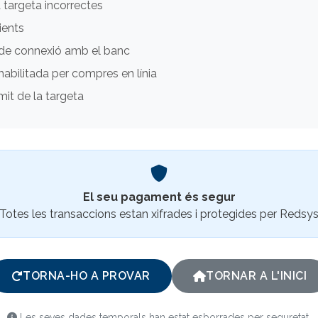
 targeta incorrectes
ients
de connexió amb el banc
habilitada per compres en línia
ímit de la targeta
El seu pagament és segur
Totes les transaccions estan xifrades i protegides per Redsy
TORNA-HO A PROVAR
TORNAR A L'INICI
Les seves dades temporals han estat esborrades per seguretat.