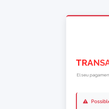
TRANSA
El seu pagament 
Possibl